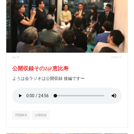
No.87
2018/7/5
公開収録その2@恵比寿
ようは会ラジオは公開収録 後編です〜
問題解決
公開収録