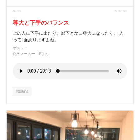
No.90
2018/10/9
尊大と下手のバランス
上の人に下手に出たり、部下とかに尊大になったり、 人
って2面ありますよね。
ゲスト：
化学メーカー Fさん
問題解決