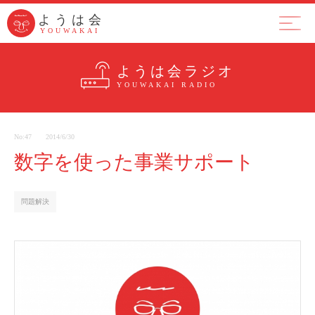
ようは会
ようは会
YOUWAKAI
YOUWAKAI
ようは会とは
集まり
ラジ
ようは会ラジオ
YOUWAKAI RADIO
No:47
2014/6/30
数字を使った事業サポート
問題解決