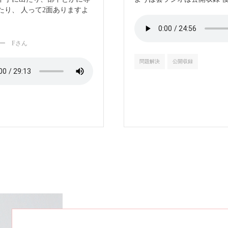
たり、 人って2面ありますよ
ー Fさん
問題解決
公開収録