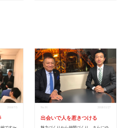
2018/7/5
No.91
2018/11/27
寿
出会いで人を惹きつける
後編です〜
魅力づくりから仲間づくり、さらにゆ