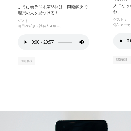
大になっ
ようは会ラジオ第88回は、問題解決で
ね。
理想の人を見つける！
ゲスト：
ゲスト：
化学メーカ
蒲田みずき（社会人４年生）
問題解決
問題解決