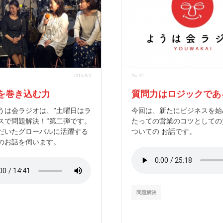
2015/9/3
No.37
を巻き込む力
質問力はロジックであ
うは会ラジオは、”土曜日はラ
今回は、新たにビジネスを始
スで問題解決！”第二弾です。
たっての営業のコツとしての
だいたグローバルに活躍する
ついての お話です。
のお話を伺います。
問題解決