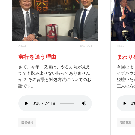
No.72
2017/1/24
No.59
実行を迷う理由
まわり
さて、今年一発目は、やる方向が見え
今回のよ
てても踏み出せない時ってありません
イブハウ
か？ その背景と対処方法についてのお
登壇いた
話です。
三人の方
問題解決
問題解決