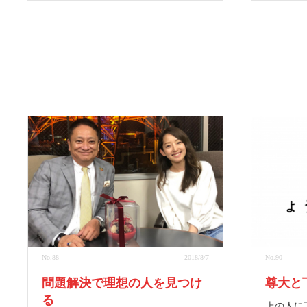
No.88
2018/8/7
No.90
問題解決で理想の人を見つけ
尊大と
る
上の人に