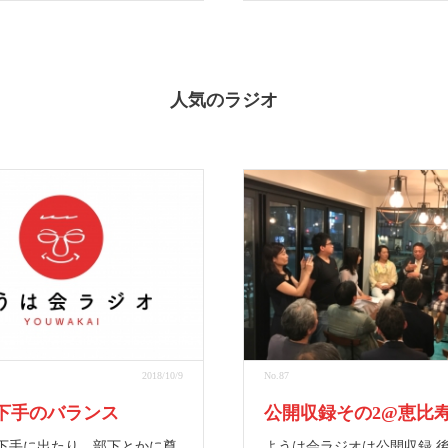
人気のラジオ
2018/10/9
No.87
下手のバランス
公開収録その2@恵比
下手に出たり、部下とかに尊
ようは会ラジオは公開収録 