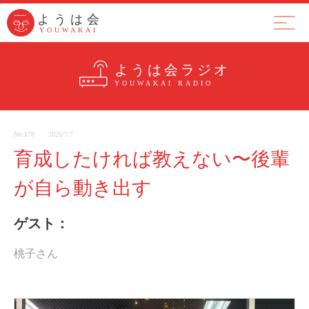
ようは会
ようは会
YOUWAKAI
YOUWAKAI
ようは会とは
集まり
ラジ
ようは会ラジオ
YOUWAKAI RADIO
No:178
2026/7/7
育成したければ教えない〜後輩
が自ら動き出す
ゲスト：
桃子さん