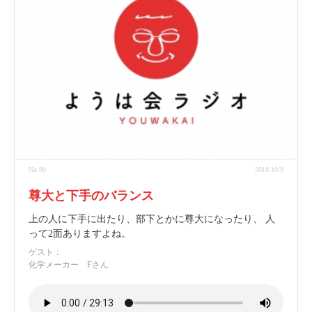
No.90
2018/10/9
尊大と下手のバランス
上の人に下手に出たり、部下とかに尊大になったり、 人
って2面ありますよね。
ゲスト：
化学メーカー Fさん