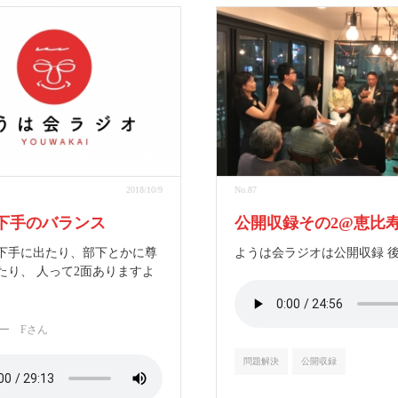
2018/10/9
No.87
下手のバランス
公開収録その2@恵比
下手に出たり、部下とかに尊
ようは会ラジオは公開収録 
たり、 人って2面ありますよ
ー Fさん
問題解決
公開収録