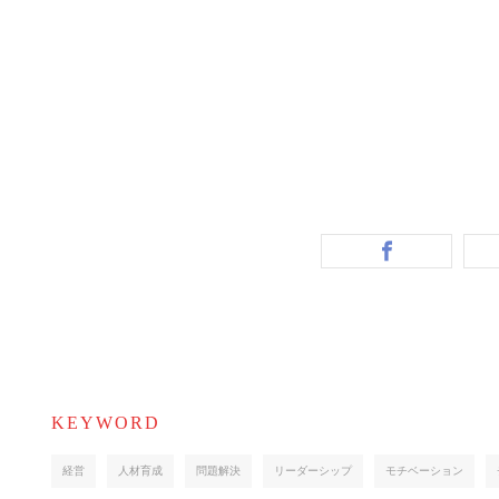
KEYWORD
経営
人材育成
問題解決
リーダーシップ
モチベーション