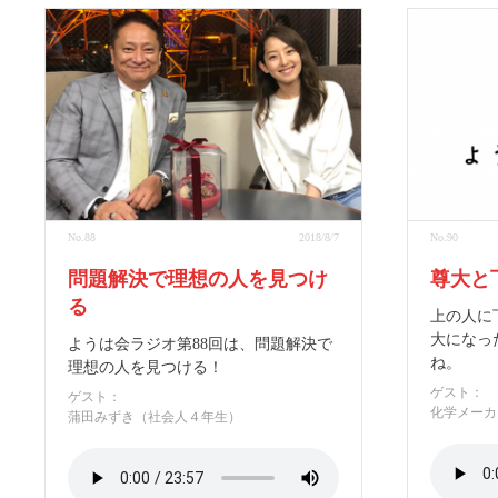
No.88
2018/8/7
No.90
問題解決で理想の人を見つけ
尊大と
る
上の人に
大になっ
ようは会ラジオ第88回は、問題解決で
ね。
理想の人を見つける！
ゲスト：
ゲスト：
化学メーカ
蒲田みずき（社会人４年生）