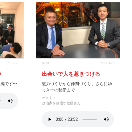
2018/7/5
No.91
2018/11/27
寿
出会いで人を惹きつける
後編です〜
魅力づくりから仲間づくり、さらにゆ
っきーの秘伝まで
ゲスト：
政治家を目指す佐藤さん