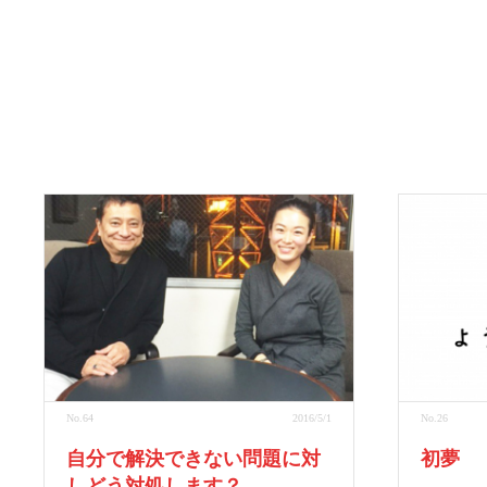
No.64
2016/5/1
No.26
自分で解決できない問題に対
初夢
しどう対処します？