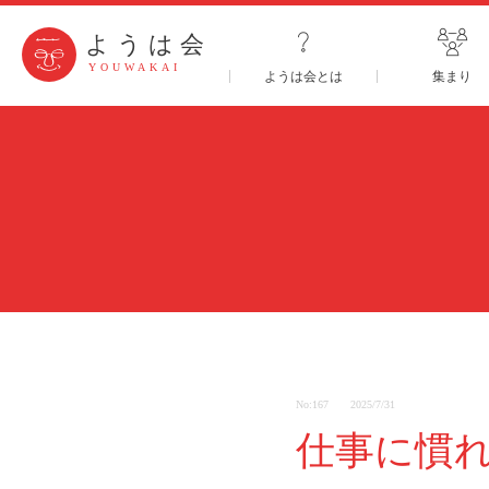
ようは会
YOUWAKAI
ようは会とは
集まり
No:167
2025/7/31
仕事に慣