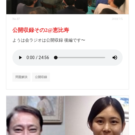
No.87
2018/7/5
公開収録その2@恵比寿
ようは会ラジオは公開収録 後編です〜
問題解決
公開収録