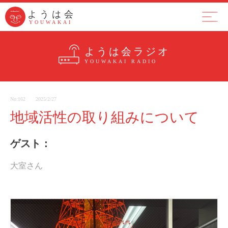
ようは会
ようは会
YOUWAKAI
YOUWAKAI
ようは会とは
集まり
ラジ
ようは会ラジオ
YOUWAKAI RADIO
No:162
2025/2/27
地域活性の取り組みについて
ゲスト：
大室さん