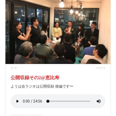
No.87
2018/7/5
公開収録その2@恵比寿
ようは会ラジオは公開収録 後編です〜