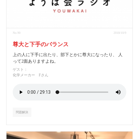
No.90
2018/10/9
尊大と下手のバランス
上の人に下手に出たり、部下とかに尊大になったり、 人
って2面ありますよね。
ゲスト：
化学メーカー Fさん
問題解決