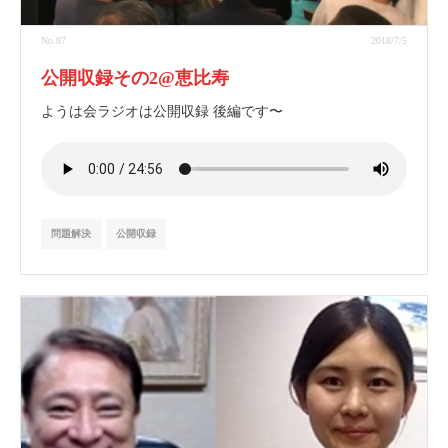
No.87
2018/7/5
公開収録その2@恵比寿
ようは会ラジオは公開収録 後編です〜
問題解決
公開収録