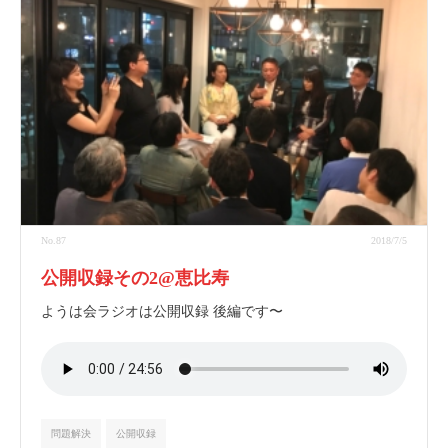
No.87
2018/7/5
公開収録その2@恵比寿
ようは会ラジオは公開収録 後編です〜
問題解決
公開収録