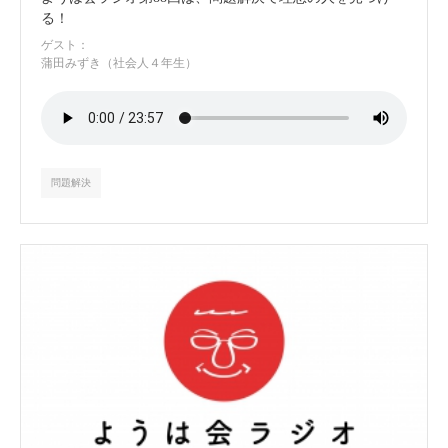
る！
ゲスト：
蒲田みずき（社会人４年生）
問題解決