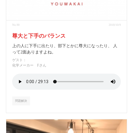
No.90
2018/10/9
尊大と下手のバランス
上の人に下手に出たり、部下とかに尊大になったり、 人
って2面ありますよね。
ゲスト：
化学メーカー Fさん
問題解決