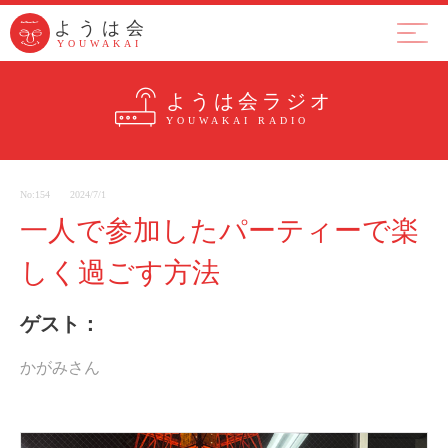
ようは会
ようは会
YOUWAKAI
YOUWAKAI
ようは会とは
集まり
ラジ
ようは会ラジオ
YOUWAKAI RADIO
No:154
2024/7/1
一人で参加したパーティーで楽
しく過ごす方法
ゲスト：
かがみさん