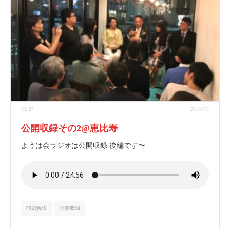
No.87
2018/7/5
公開収録その2@恵比寿
ようは会ラジオは公開収録 後編です〜
問題解決
公開収録