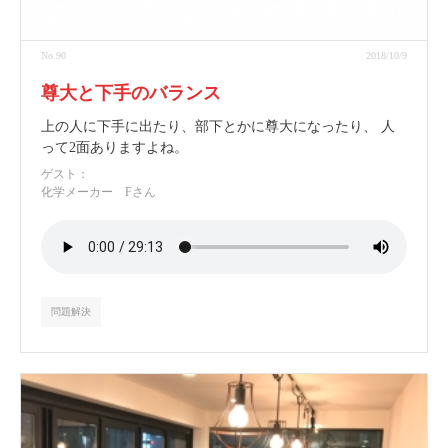
No.90
2018/10/9
尊大と下手のバランス
上の人に下手に出たり、部下とかに尊大になったり、 人
って2面ありますよね。
ゲスト：
化学メーカー Fさん
問題解決