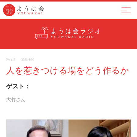
ようは会
ようは会
YOUWAKAI
YOUWAKAI
ようは会とは
集まり
ラジ
ようは会ラジオ
YOUWAKAI RADIO
No:118
2021/4/30
人を惹きつける場をどう作るか
ゲスト：
大竹さん