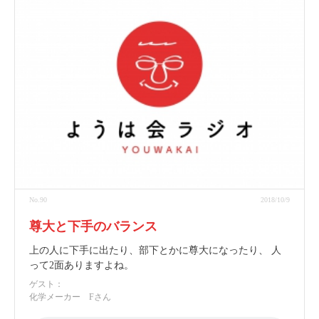
No.90
2018/10/9
尊大と下手のバランス
上の人に下手に出たり、部下とかに尊大になったり、 人
って2面ありますよね。
ゲスト：
化学メーカー Fさん