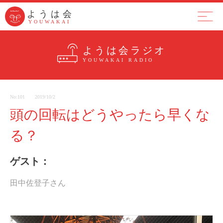
ようは会
ようは会
YOUWAKAI
YOUWAKAI
ようは会とは
集まり
ラジ
ようは会ラジオ
YOUWAKAI RADIO
No:101
2019/10/2
頭の回転はどうやったら早くな
る？
ゲスト：
田中佐登子さん